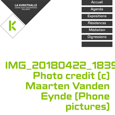
Aller au
Accueil
contenu
principal
Agenda
Expositions
Résidences
Médiation
Digressions
IMG_20180422_1839
Photo credit (c)
Maarten Vanden
Eynde (Phone
pictures)