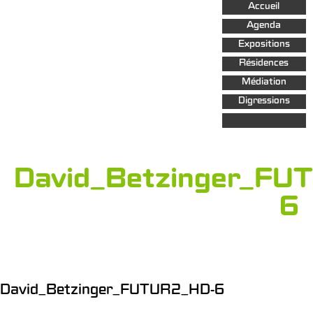
Aller au
Accueil
contenu
principal
Agenda
Expositions
Résidences
Médiation
Digressions
David_Betzinger_FU
6
David_Betzinger_FUTUR2_HD-6