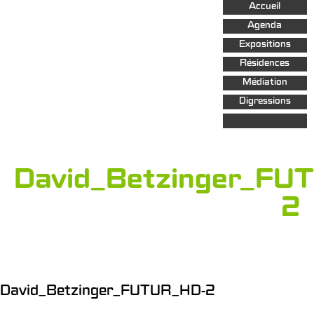
Aller au
Accueil
contenu
principal
Agenda
Expositions
Résidences
Médiation
Digressions
David_Betzinger_FU
2
David_Betzinger_FUTUR_HD-2