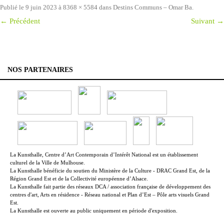
Publié le
9 juin 2023
à
8368 × 5584
dans
Destins Communs – Omar Ba
.
← Précédent
Suivant →
NOS PARTENAIRES
La Kunsthalle, Centre d’Art Contemporain d’Intérêt National est un établissement
culturel de la Ville de Mulhouse.
La Kunsthalle bénéficie du soutien du Ministère de la Culture - DRAC Grand Est, de la
Région Grand Est et de la Collectivité européenne d’Alsace.
La Kunsthalle fait partie des réseaux DCA / association française de développement des
centres d'art, Arts en résidence - Réseau national et Plan d’Est – Pôle arts visuels Grand
Est.
La Kunsthalle est ouverte au public uniquement en période d'exposition.