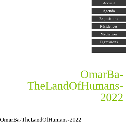
Aller au
Accueil
contenu
principal
Agenda
Expositions
Résidences
Médiation
Digressions
OmarBa-
TheLandOfHumans-
2022
OmarBa-TheLandOfHumans-2022