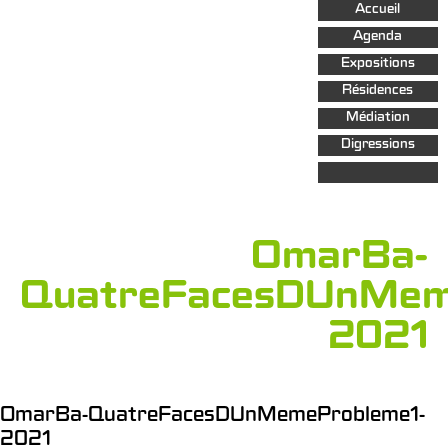
Aller au
Accueil
contenu
principal
Agenda
Expositions
Résidences
Médiation
Digressions
OmarBa-
QuatreFacesDUnMem
2021
OmarBa-QuatreFacesDUnMemeProbleme1-
2021