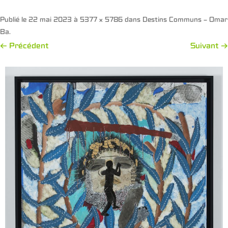
Publié le
22 mai 2023
à
5377 × 5786
dans
Destins Communs – Omar
Ba
.
← Précédent
Suivant →