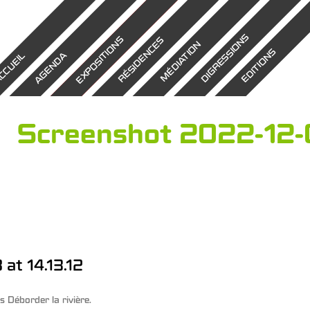
DIGRESSIONS
EXPOSITIONS
RÉSIDENCES
MÉDIATION
EDITIONS
AGENDA
CCUEIL
Screenshot 2022-12-0
at 14.13.12
ns
Déborder la rivière
.