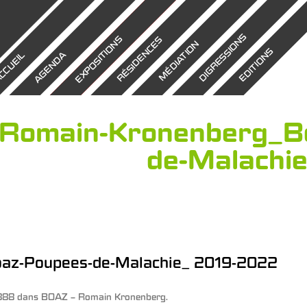
DIGRESSIONS
EXPOSITIONS
RÉSIDENCES
MÉDIATION
EDITIONS
AGENDA
CCUEIL
Romain-Kronenberg_B
de-Malachi
az-Poupees-de-Malachie_ 2019-2022
888
dans
BOAZ – Romain Kronenberg
.