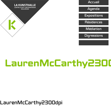
Aller au
Accueil
contenu
principal
Agenda
Expositions
Résidences
Médiation
Digressions
LaurenMcCarthy230
LaurenMcCarthy2300dpi