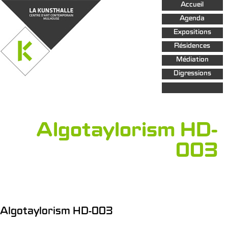
Aller au
Accueil
contenu
principal
Agenda
Expositions
Résidences
Médiation
Digressions
Algotaylorism HD-
003
Algotaylorism HD-003