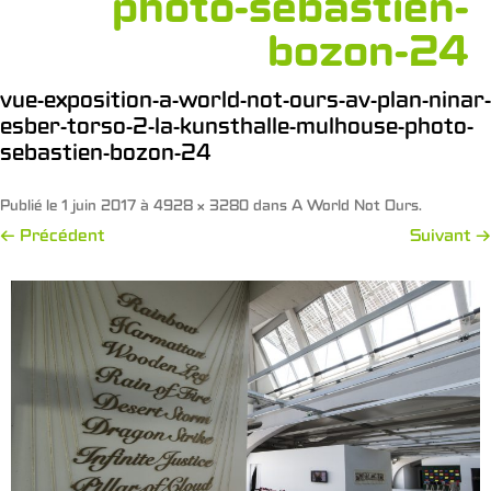
photo-sebastien-
bozon-24
vue-exposition-a-world-not-ours-av-plan-ninar-
esber-torso-2-la-kunsthalle-mulhouse-photo-
sebastien-bozon-24
Publié le
1 juin 2017
à
4928 × 3280
dans
A World Not Ours
.
← Précédent
Suivant →