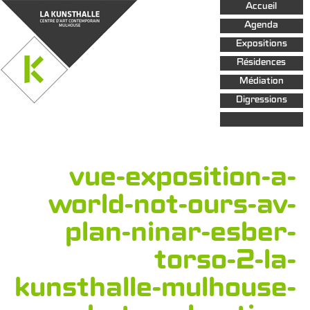
Aller au
Accueil
contenu
principal
Agenda
Expositions
Résidences
Médiation
Digressions
vue-exposition-a-
world-not-ours-av-
plan-ninar-esber-
torso-2-la-
kunsthalle-mulhouse-