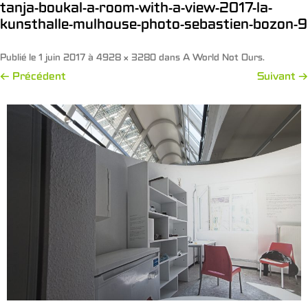
tanja-boukal-a-room-with-a-view-2017-la-
kunsthalle-mulhouse-photo-sebastien-bozon-9
Publié le
1 juin 2017
à
4928 × 3280
dans
A World Not Ours
.
← Précédent
Suivant →