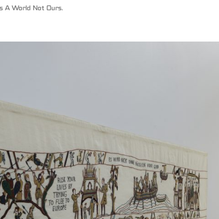
ns
A World Not Ours
.