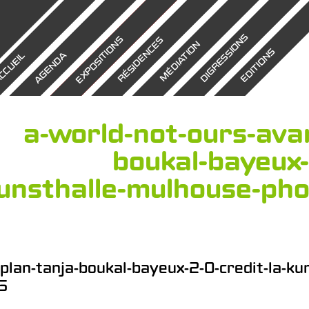
DIGRESSIONS
EXPOSITIONS
RÉSIDENCES
MÉDIATION
EDITIONS
AGENDA
CCUEIL
a-world-not-ours-avan
boukal-bayeux-
unsthalle-mulhouse-pho
plan-tanja-boukal-bayeux-2-0-credit-la-ku
5