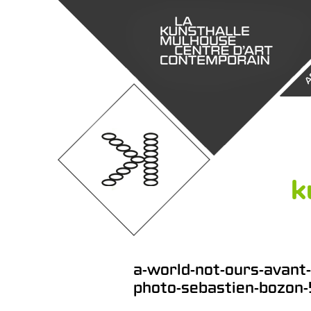
A
k
a-world-not-ours-avant-
photo-sebastien-bozon-