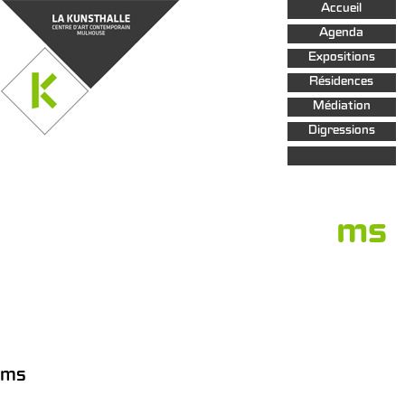
Aller au
Accueil
contenu
principal
Agenda
Expositions
Résidences
Médiation
Digressions
ms
ms