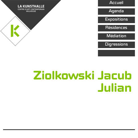
Aller au
Accueil
contenu
principal
Agenda
Expositions
Résidences
Médiation
Digressions
Ziolkowski Jacub
Julian