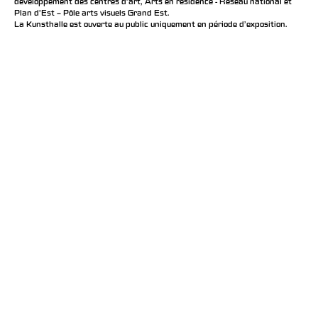
développement des centres d'art, Arts en résidence - Réseau national et
Plan d’Est – Pôle arts visuels Grand Est.
La Kunsthalle est ouverte au public uniquement en période d'exposition.