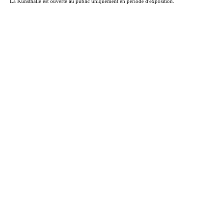
La Kunsthalle est ouverte au public uniquement en période d'exposition.