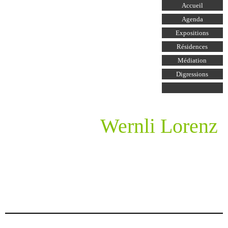
Aller au
Accueil
contenu
principal
Agenda
Expositions
Résidences
Médiation
Digressions
Wernli Lorenz