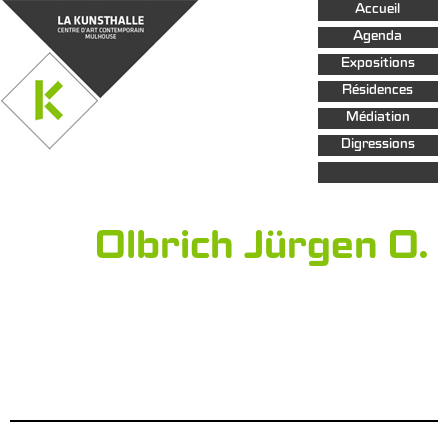
Aller au
Accueil
contenu
principal
Agenda
Expositions
Résidences
Médiation
Digressions
Olbrich Jürgen O.