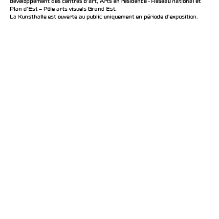
développement des centres d'art, Arts en résidence - Réseau national et
Plan d’Est – Pôle arts visuels Grand Est.
La Kunsthalle est ouverte au public uniquement en période d'exposition.