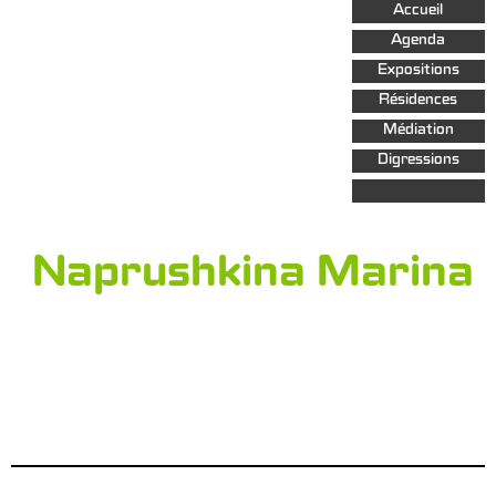
Aller au
Accueil
contenu
principal
Agenda
Expositions
Résidences
Médiation
Digressions
Naprushkina Marina