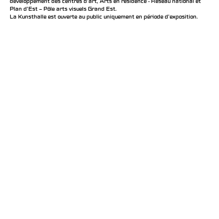
développement des centres d'art, Arts en résidence - Réseau national et
Plan d’Est – Pôle arts visuels Grand Est.
La Kunsthalle est ouverte au public uniquement en période d'exposition.