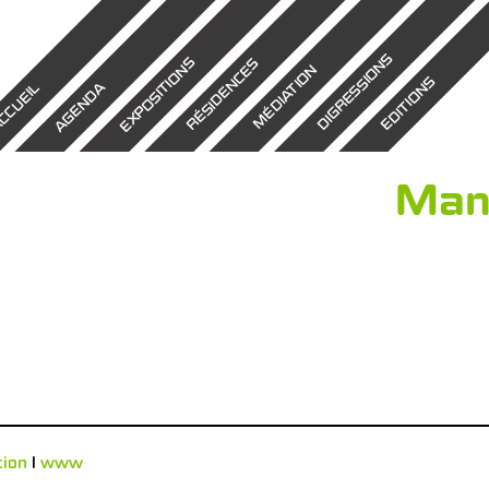
DIGRESSIONS
EXPOSITIONS
RÉSIDENCES
MÉDIATION
EDITIONS
AGENDA
CCUEIL
Man
tion
l
www