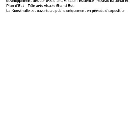
développement des centres d'art, Arts en résidence - Réseau national et
Plan d’Est – Pôle arts visuels Grand Est.
La Kunsthalle est ouverte au public uniquement en période d'exposition.