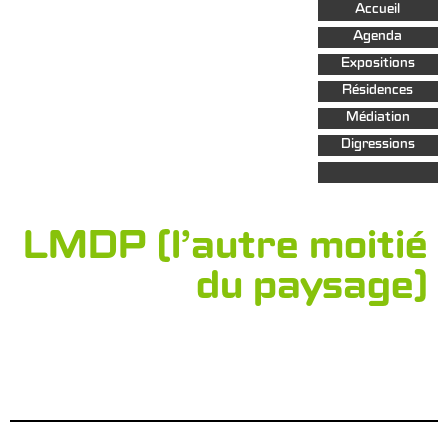
Aller au
Accueil
contenu
principal
Agenda
Expositions
Résidences
Médiation
Digressions
LMDP (l’autre moitié
du paysage)