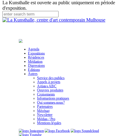
La Kunsthalle est ouverte au public uniquement en période
d'exposition.
Agenda
Expositions
Résidences
Médiation
Digressions
Editions
Autres
Service des publics
Appels à projets
Artistes ABC
Oeuvres produites
Croisements
Informations pratiques
Qui sommes-nous?
Partenaires
Mécénat
Newsletter
Médias / Pro
Mentions légales