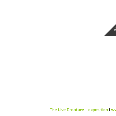
A
The Live Creature – exposition
l
w