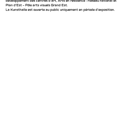
développement des centres d'art, Arts en résidence - Réseau national et
Plan d’Est – Pôle arts visuels Grand Est.
La Kunsthalle est ouverte au public uniquement en période d'exposition.