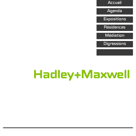
Aller au
Accueil
contenu
principal
Agenda
Expositions
Résidences
Médiation
Digressions
Hadley+Maxwell