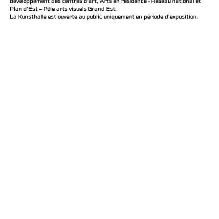
développement des centres d'art, Arts en résidence - Réseau national et
Plan d’Est – Pôle arts visuels Grand Est.
La Kunsthalle est ouverte au public uniquement en période d'exposition.