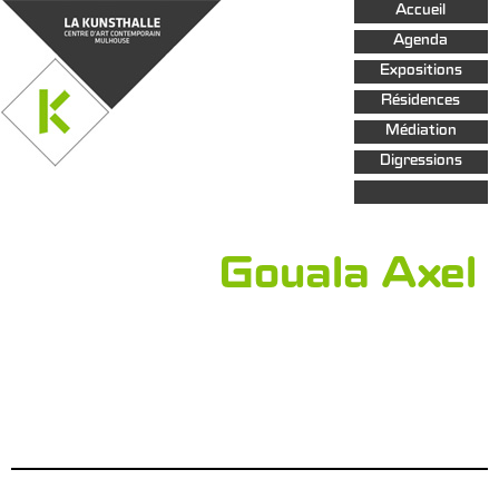
Aller au
Accueil
contenu
principal
Agenda
Expositions
Résidences
Médiation
Digressions
Gouala Axel