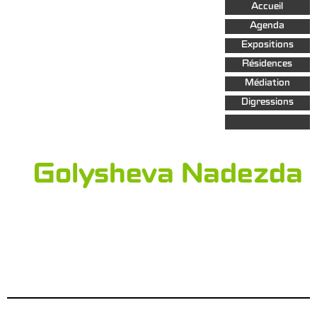
Aller au
Accueil
contenu
principal
Agenda
Expositions
Résidences
Médiation
Digressions
Golysheva Nadezda