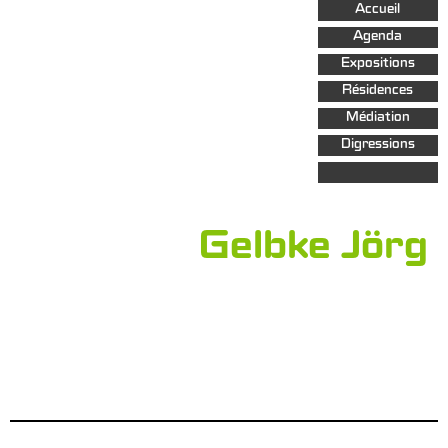
Aller au
Accueil
contenu
principal
Agenda
Expositions
Résidences
Médiation
Digressions
Gelbke Jörg