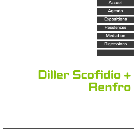
Aller au
Accueil
contenu
principal
Agenda
Expositions
Résidences
Médiation
Digressions
Diller Scofidio +
Renfro