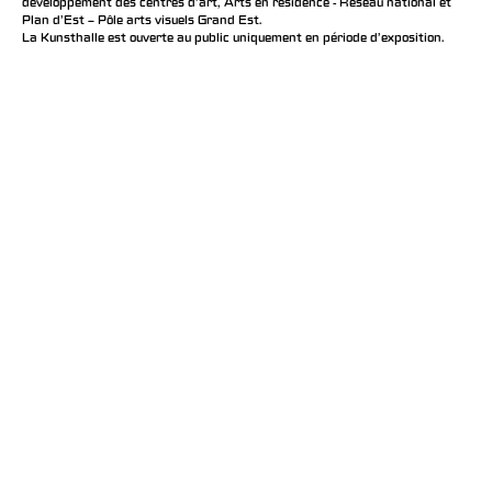
développement des centres d'art, Arts en résidence - Réseau national et
Plan d’Est – Pôle arts visuels Grand Est.
La Kunsthalle est ouverte au public uniquement en période d'exposition.