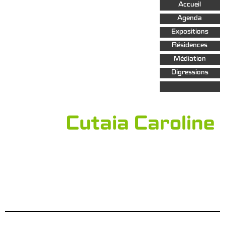
Aller au
Accueil
contenu
principal
Agenda
Expositions
Résidences
Médiation
Digressions
Cutaia Caroline