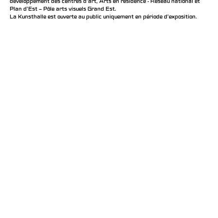
développement des centres d'art, Arts en résidence - Réseau national et
Plan d’Est – Pôle arts visuels Grand Est.
La Kunsthalle est ouverte au public uniquement en période d'exposition.