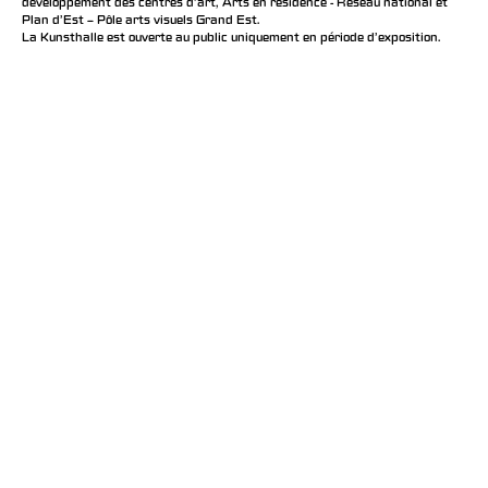
développement des centres d'art, Arts en résidence - Réseau national et
Plan d’Est – Pôle arts visuels Grand Est.
La Kunsthalle est ouverte au public uniquement en période d'exposition.