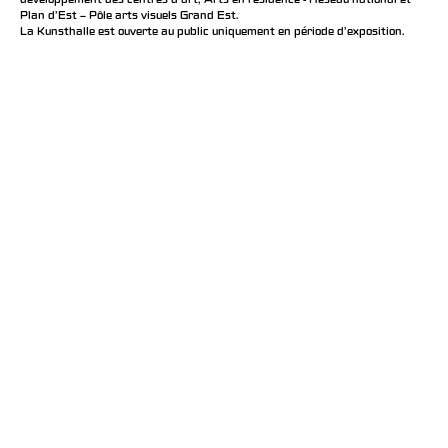
développement des centres d'art, Arts en résidence - Réseau national et
Plan d’Est – Pôle arts visuels Grand Est.
La Kunsthalle est ouverte au public uniquement en période d'exposition.