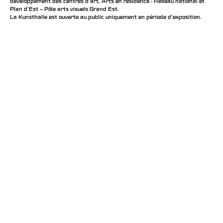
développement des centres d'art, Arts en résidence - Réseau national et
Plan d’Est – Pôle arts visuels Grand Est.
La Kunsthalle est ouverte au public uniquement en période d'exposition.