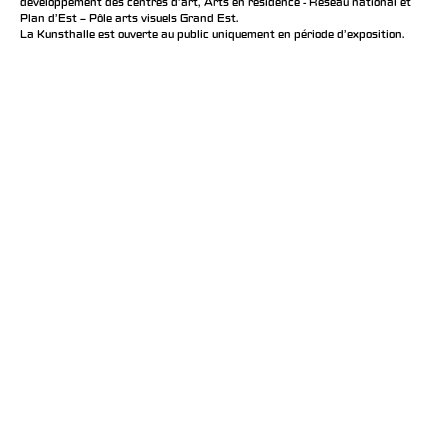
développement des centres d'art, Arts en résidence - Réseau national et
Plan d’Est – Pôle arts visuels Grand Est.
La Kunsthalle est ouverte au public uniquement en période d'exposition.