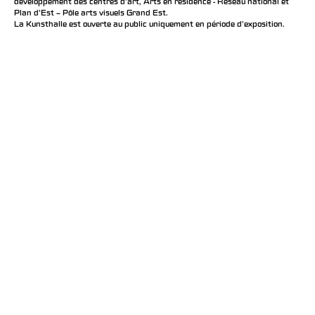
développement des centres d'art, Arts en résidence - Réseau national et
Plan d’Est – Pôle arts visuels Grand Est.
La Kunsthalle est ouverte au public uniquement en période d'exposition.