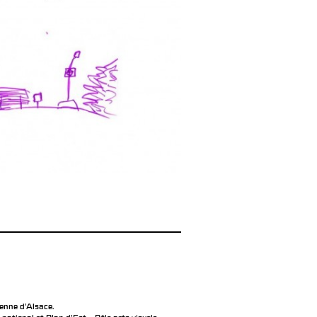
éenne d’Alsace.