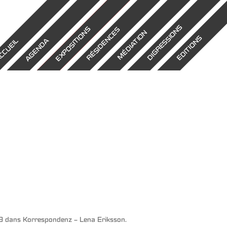
DIGRESSIONS
EXPOSITIONS
RÉSIDENCES
MÉDIATION
EDITIONS
AGENDA
CCUEIL
9
dans
Korrespondenz – Lena Eriksson
.