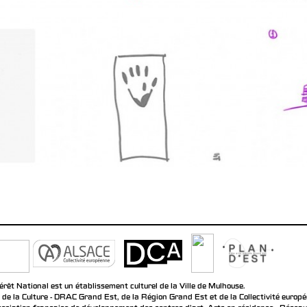
rêt National est un établissement culturel de la Ville de Mulhouse.
 de la Culture - DRAC Grand Est, de la Région Grand Est et de la Collectivité europ