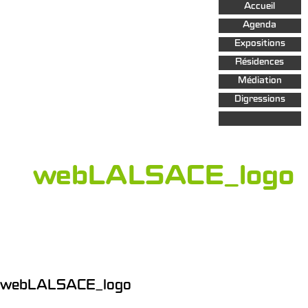
Aller au
Accueil
contenu
principal
Agenda
Expositions
Résidences
Médiation
Digressions
webLALSACE_logo
webLALSACE_logo