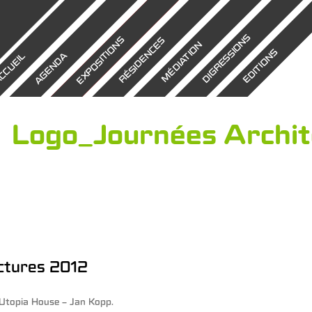
DIGRESSIONS
EXPOSITIONS
RÉSIDENCES
MÉDIATION
EDITIONS
AGENDA
CCUEIL
Logo_Journées Archit
ctures 2012
Utopia House – Jan Kopp
.