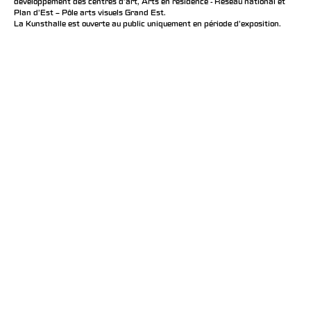
développement des centres d'art, Arts en résidence - Réseau national et
Plan d’Est – Pôle arts visuels Grand Est.
La Kunsthalle est ouverte au public uniquement en période d'exposition.