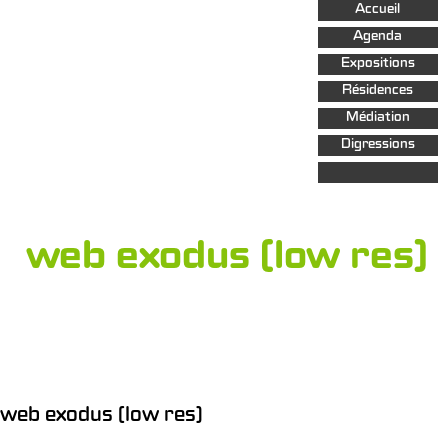
Aller au
Accueil
contenu
principal
Agenda
Expositions
Résidences
Médiation
Digressions
web exodus (low res)
web exodus (low res)