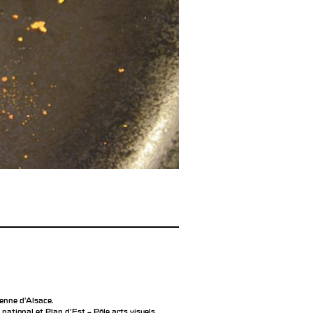
éenne d’Alsace.
ational et Plan d’Est – Pôle arts visuels