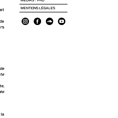
MÉDIAS / PRO
MENTIONS LÉGALES
 et
 de
urs
 de
ute
te,
tée
la