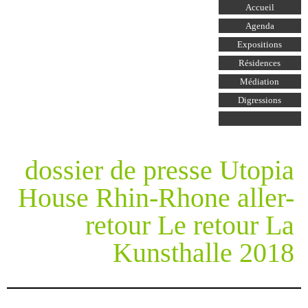
Aller au
Accueil
contenu
principal
Agenda
Expositions
Résidences
Médiation
Digressions
dossier de presse Utopia
House Rhin-Rhone aller-
retour Le retour La
Kunsthalle 2018