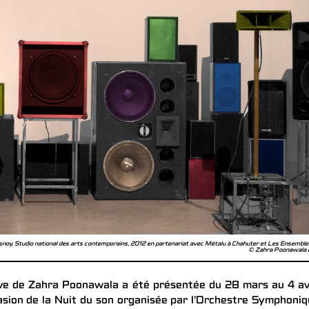
snoy, Studio national des arts contemporains, 2012 en partenariat avec Métalu à Chahuter et Les Ensemble
© Zahra Poonawala
ctive de Zahra Poonawala a été présentée du 28 mars au 4 av
casion de la Nuit du son organisée par l’Orchestre Symphoni