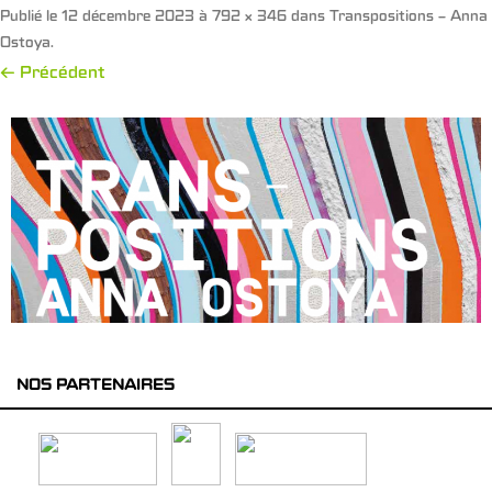
Publié le
12 décembre 2023
à
792 × 346
dans
Transpositions – Anna
Ostoya
.
← Précédent
NOS PARTENAIRES