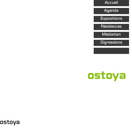
Aller au
Accueil
contenu
principal
Agenda
Expositions
Résidences
Médiation
Digressions
ostoya
ostoya