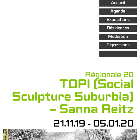
Aller au
Accueil
contenu
principal
Agenda
Expositions
Résidences
Médiation
Digressions
Régionale 20
TOPI (Social
Sculpture Suburbia)
– Sanna Reitz
21.11.19 - 05.01.20