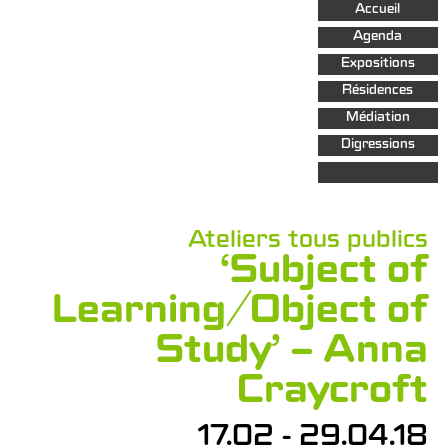
Aller au
Accueil
contenu
principal
Agenda
Expositions
Résidences
Médiation
Digressions
Ateliers tous publics
‘Subject of
Learning/Object of
Study’ – Anna
Craycroft
17.02 - 29.04.18