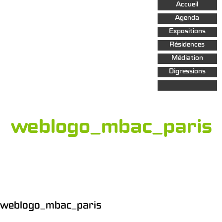
Aller au
Accueil
contenu
principal
Agenda
Expositions
Résidences
Médiation
Digressions
weblogo_mbac_paris
weblogo_mbac_paris