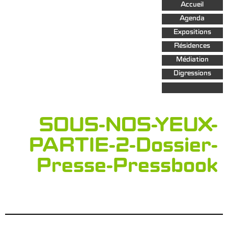
Aller au
Accueil
contenu
principal
Agenda
Expositions
Résidences
Médiation
Digressions
SOUS-NOS-YEUX-
PARTIE-2-Dossier-
Presse-Pressbook