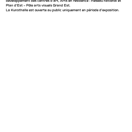
développement des centres d'art, Arts en résidence - Réseau national et
Plan d’Est – Pôle arts visuels Grand Est.
La Kunsthalle est ouverte au public uniquement en période d'exposition.